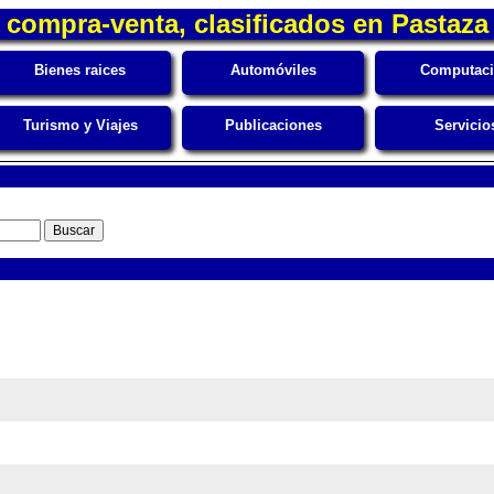
compra-venta, clasificados en Pastaza
Bienes raices
Automóviles
Computac
Turismo y Viajes
Publicaciones
Servicio