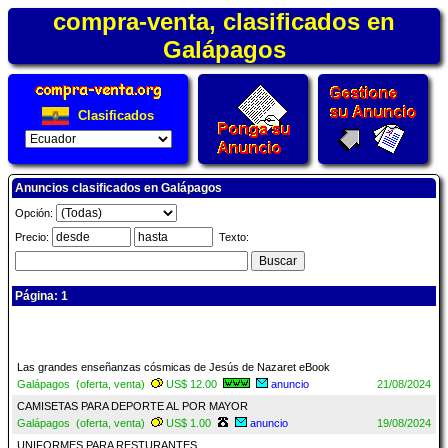
compra-venta, clasificados en
Galápagos
Clasificados
Anuncios clasificados en Galápagos
Opción:
Precio:
Texto:
Página: 1
Las grandes enseñanzas cósmicas de Jesús de Nazaret eBook
Galápagos (oferta, venta)
US$ 12.00
anuncio
21/08/2024
CAMISETAS PARA DEPORTE AL POR MAYOR
Galápagos (oferta, venta)
US$ 1.00
anuncio
19/08/2024
UNIFORMES PARA RESTURANTES