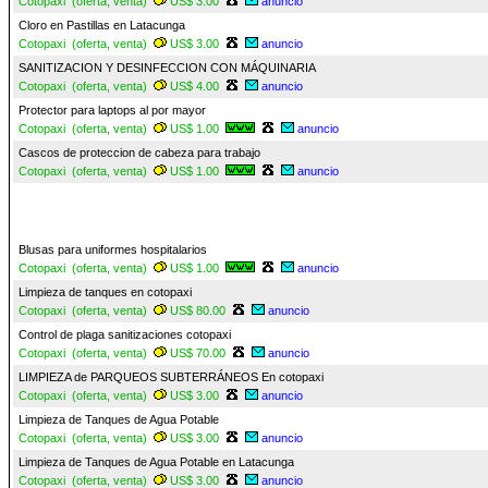
Cotopaxi (oferta, venta)
US$ 3.00
anuncio
Cloro en Pastillas en Latacunga
Cotopaxi (oferta, venta)
US$ 3.00
anuncio
SANITIZACION Y DESINFECCION CON MÁQUINARIA
Cotopaxi (oferta, venta)
US$ 4.00
anuncio
Protector para laptops al por mayor
Cotopaxi (oferta, venta)
US$ 1.00
anuncio
Cascos de proteccion de cabeza para trabajo
Cotopaxi (oferta, venta)
US$ 1.00
anuncio
Blusas para uniformes hospitalarios
Cotopaxi (oferta, venta)
US$ 1.00
anuncio
Limpieza de tanques en cotopaxi
Cotopaxi (oferta, venta)
US$ 80.00
anuncio
Control de plaga sanitizaciones cotopaxi
Cotopaxi (oferta, venta)
US$ 70.00
anuncio
LIMPIEZA de PARQUEOS SUBTERRÁNEOS En cotopaxi
Cotopaxi (oferta, venta)
US$ 3.00
anuncio
Limpieza de Tanques de Agua Potable
Cotopaxi (oferta, venta)
US$ 3.00
anuncio
Limpieza de Tanques de Agua Potable en Latacunga
Cotopaxi (oferta, venta)
US$ 3.00
anuncio