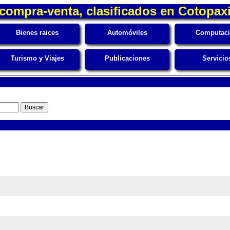
compra-venta, clasificados en Cotopax
Bienes raices
Automóviles
Computac
Turismo y Viajes
Publicaciones
Servicio