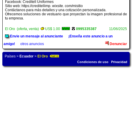
Facebook: Creditell Uniformes
Sitio web: https://creditellimp. wixsite. com/misitio
Contáctanos para más detalles y una cotización personalizada.
Ofrecemos soluciones de vestuario que proyectan la imagen profesional de
tu empresa.
El Oro (oferta, venta)
US$ 1.00
0995335387
11/06/2025
Envie un mensaje al anunciante
¡Enseña este anuncio a un
amigo!
otros anuncios
Denunciar
Países
>
Ecuador
>
El Oro
Condiciones de uso
Privacidad