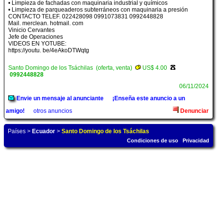
• Limpieza de fachadas con maquinaria industrial y químicos
• Limpieza de parqueaderos subterráneos con maquinaria a presión
CONTACTO TELEF. 022428098 0991073831 0992448828
Mail. merclean. hotmail. com
Vinicio Cervantes
Jefe de Operaciones
VIDEOS EN YOTUBE:
https://youtu. be/4eAkoDTWqtg
Santo Domingo de los Tsáchilas (oferta, venta)
US$ 4.00
0992448828
06/11/2024
Envie un mensaje al anunciante
¡Enseña este anuncio a un
amigo!
otros anuncios
Denunciar
Países
>
Ecuador
>
Santo Domingo de los Tsáchilas
Condiciones de uso
Privacidad