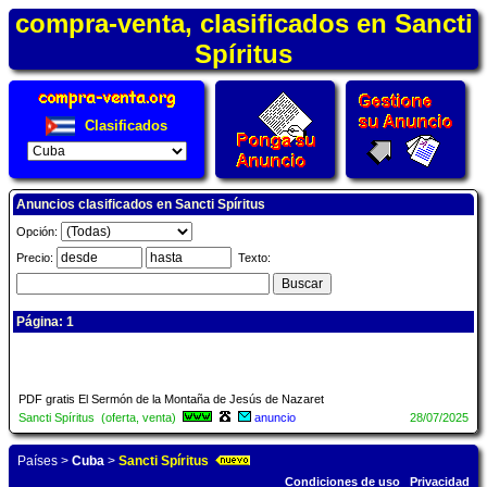
compra-venta, clasificados en Sancti
Spíritus
Clasificados
Anuncios clasificados en Sancti Spíritus
Opción:
Precio:
Texto:
Página: 1
PDF gratis El Sermón de la Montaña de Jesús de Nazaret
Sancti Spíritus (oferta, venta)
anuncio
28/07/2025
Países
>
Cuba
>
Sancti Spíritus
Condiciones de uso
Privacidad