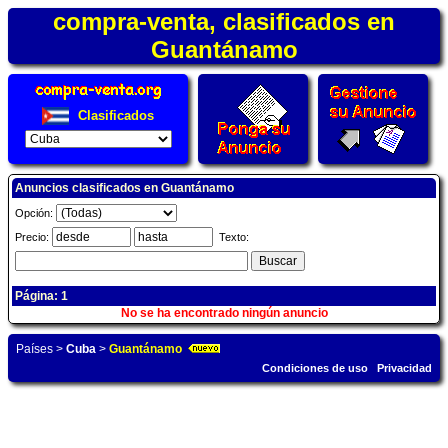
compra-venta, clasificados en
Guantánamo
Clasificados
Anuncios clasificados en Guantánamo
Opción:
Precio:
Texto:
Página: 1
No se ha encontrado ningún anuncio
Países
>
Cuba
>
Guantánamo
Condiciones de uso
Privacidad