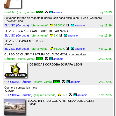
Córdoba (oferta, venta)
anuncio
Hoy
16:03
Se vende terreno de regadío (Huerta), con casa antigua en El Viso (Córdoba)
Terreno/Finca
EL VISO (Córdoba)
(oferta, venta)
64.000 €
anuncio
Hoy
12:16
SE VENDEN APEROS ANTIGUOS DE LABRANZA
EL VISO (Córdoba)
(oferta, venta)
1 €
anuncio
Hoy
12:16
SE VENDE CASA EN EL VISO
Casa
EL VISO (Córdoba)
(oferta, venta)
56.000 €
anuncio
Hoy
12:16
CURSO DE CHAPA Y PINTURA DEL AUTOMOVIL con prácticas
Córdoba (oferta, venta)
anuncio
22/01/2025
DJ BODAS CORDOBA DJ RAFA LEON
CORDOBA (Córdoba)
(oferta, venta)
anuncio
22/01/2025
Cochera compartida moto
Garaje
CORDOBA (Córdoba)
(alquiler, arriendo)
35 €
anuncio
21/01/2025
LOCAL EN BRUO CON APERTURA A DOS CALLES
Local