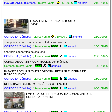
POZOBLANCO (Córdoba)
(oferta, venta)
250.000 €
anuncio
21/01/2025
LOCALES EN ESQUINA EN BRUTO
Local
CORDOBA (Córdoba)
(oferta, venta)
310.000 €
anuncio
21/01/2025
shar peis cachorros americanos, todos los colores
CORDOBA (Córdoba)
(oferta, venta)
anuncio
20/01/2025
shar peis cachorritos de ensueño
CORDOBA (Córdoba)
(oferta, venta)
anuncio
20/01/2025
CURSO DE CORTE Y CONFECCION con prácticas
Córdoba (oferta, venta)
anuncio
19/01/2025
BAJANTES DE URALITA EN CORDOBA, RETIRAR TUBERIAS DE
FIBROCEMENTO
CORDOBA (Córdoba)
(oferta, venta)
anuncio
13/01/2025
RETIRADA DE AMIANTO EN CÓRDOBA, URALITA
CORDOBA (Córdoba)
(oferta, venta)
anuncio
08/01/2025
EMPRESA QUE RETIRA URALITA CON AMIANTO EN
CÓRDOBA, URALITA