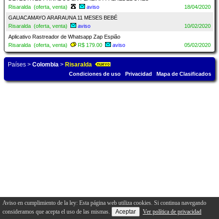
Risaralda (oferta, venta)
aviso
18/04/2020
GAUACAMAYO ARARAUNA 11 MESES BEBÉ
Risaralda (oferta, venta)
aviso
10/02/2020
Aplicativo Rastreador de Whatsapp Zap Espião
Risaralda (oferta, venta)
R$ 179.00
aviso
05/02/2020
Países
>
Colombia
>
Risaralda
Condiciones de uso
Privacidad
Mapa de Clasificados
Aviso en cumplimiento de la ley: Esta página web utiliza cookies. Si continua navegando
consideramos que acepta el uso de las mismas.
Ver política de privacidad