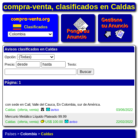
compra-venta, clasificados en Caldas
Clasificados
Avisos clasificados en Caldas
Opción:
Precio:
Texto:
Página: 1
con sede en Cali; Valle del Cauca, En Colombia, sur de América.
Caldas (oferta, venta)
aviso
03/06/2022
Mercurio Metálico Líquido Plateado 99.99
Caldas (oferta, venta)
US$ 100.00
aviso
22/02/2022
Países
>
Colombia
>
Caldas