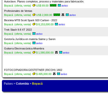
Autoclave. Planos completos, proceso y materiales para fabricación.
Boyacá (oferta, venta)
US$ 69.00
aviso
Profesionales de Ventas
Boyacá (oferta, venta)
US$ 2,000.00
aviso
Bicicleta MTB Scott Spark 920 Carbon - 2022
Boyacá (oferta, venta)
$ 8,153,000.00
aviso
Trek Slash 9.8 XT 2022
Boyacá (oferta, venta)
aviso
Gestoría Jurídica en materia Saime y Saren
Boyacá (oferta, venta)
aviso
Guitarra Electroacústica Alhambra
Boyacá (oferta, venta)
$ 1,580,000.00
aviso
FOTOCOPIADORA GESTETNER (RICOH) 1802
Boyacá (oferta, venta)
$ 495,000.00
aviso
Países
>
Colombia
>
Boyacá