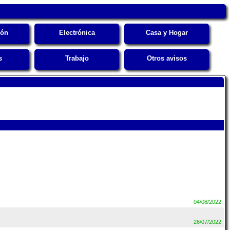
ión
Electrónica
Casa y Hogar
s
Trabajo
Otros avisos
04/08/2022
26/07/2022