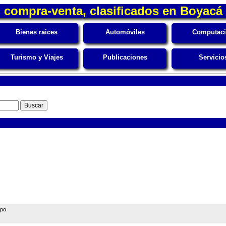
compra-venta, clasificados en Boyacá
Bienes raices
Automóviles
Computac
Turismo y Viajes
Publicaciones
Servicio
ipo.