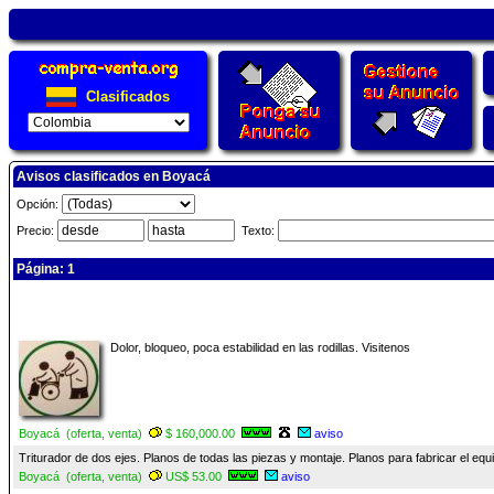
Clasificados
Avisos clasificados en Boyacá
Opción:
Precio:
Texto:
Página: 1
Dolor, bloqueo, poca estabilidad en las rodillas. Visitenos
Boyacá (oferta, venta)
$ 160,000.00
aviso
Triturador de dos ejes. Planos de todas las piezas y montaje. Planos para fabricar el equ
Boyacá (oferta, venta)
US$ 53.00
aviso