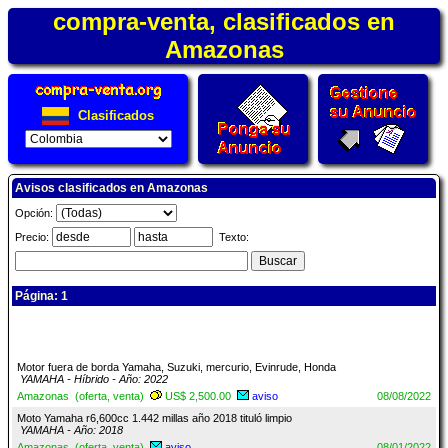
compra-venta, clasificados en
Amazonas
Clasificados
Avisos clasificados en Amazonas
Opción:
Precio:
Texto:
Página: 1
Motor fuera de borda Yamaha, Suzuki, mercurio, Evinrude, Honda
YAMAHA - Híbrido - Año: 2022
Amazonas (oferta, venta)
US$ 2,500.00
aviso
08/08/2022
Moto Yamaha r6,600cc 1.442 millas año 2018 tituló limpio
YAMAHA - Año: 2018
Amazonas (oferta, venta)
aviso
08/01/2022