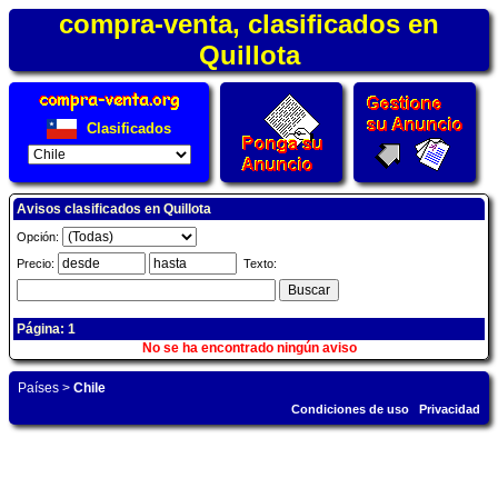
compra-venta, clasificados en
Quillota
Clasificados
Avisos clasificados en Quillota
Opción:
Precio:
Texto:
Página: 1
No se ha encontrado ningún aviso
Países
>
Chile
Condiciones de uso
Privacidad