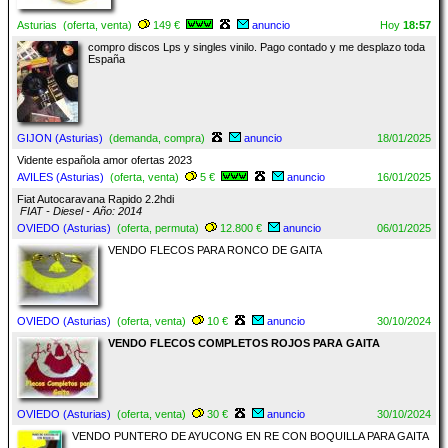
Asturias (oferta, venta)
149 €
anuncio
Hoy
18:57
compro discos Lps y singles vinilo. Pago contado y me desplazo toda
España
GIJON (Asturias)
(demanda, compra)
anuncio
18/01/2025
Vidente española amor ofertas 2023
AVILES (Asturias)
(oferta, venta)
5 €
anuncio
16/01/2025
Fiat Autocaravana Rapido 2.2hdi
FIAT - Diesel - Año: 2014
OVIEDO (Asturias)
(oferta, permuta)
12.800 €
anuncio
06/01/2025
VENDO FLECOS PARA RONCO DE GAITA
OVIEDO (Asturias)
(oferta, venta)
10 €
anuncio
30/10/2024
VENDO FLECOS COMPLETOS ROJOS PARA GAITA
OVIEDO (Asturias)
(oferta, venta)
30 €
anuncio
30/10/2024
VENDO PUNTERO DE AYUCONG EN RE CON BOQUILLA PARA GAITA