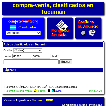
compra-venta, clasificados en
Tucumán
Clasificados
Avisos clasificados en Tucumán
Opción:
Precio:
Texto:
Página: 1
Tucumán. QUÍMICA FÍSICA MATEMÁTICA. Clases particulares
Tucumán (oferta, venta)
$ 10.00
aviso
03/05/2024
Países
>
Argentina
>
Tucumán
Condiciones de uso
Privacidad