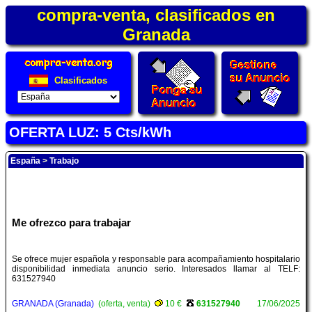
compra-venta, clasificados en
Granada
Clasificados
OFERTA LUZ: 5 Cts/kWh
España
>
Trabajo
Me ofrezco para trabajar
Se ofrece mujer española y responsable para acompañamiento hospitalario
disponibilidad inmediata anuncio serio. Interesados llamar al TELF:
631527940
GRANADA (Granada)
(oferta, venta)
10 €
631527940
17/06/2025