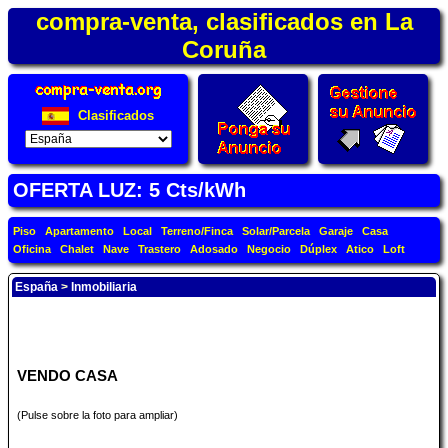
compra-venta, clasificados en La
Coruña
Clasificados
OFERTA LUZ: 5 Cts/kWh
Piso
Apartamento
Local
Terreno/Finca
Solar/Parcela
Garaje
Casa
Oficina
Chalet
Nave
Trastero
Adosado
Negocio
Dúplex
Atico
Loft
España
>
Inmobiliaria
VENDO CASA
(Pulse sobre la foto para ampliar)