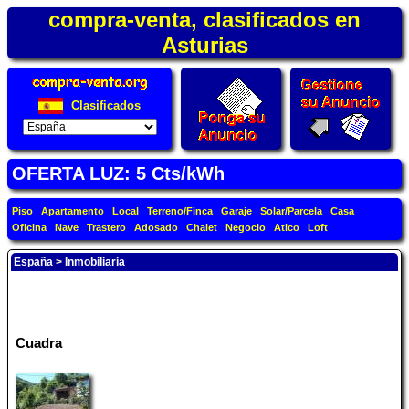
compra-venta, clasificados en
Asturias
Clasificados
OFERTA LUZ: 5 Cts/kWh
Piso
Apartamento
Local
Terreno/Finca
Garaje
Solar/Parcela
Casa
Oficina
Nave
Trastero
Adosado
Chalet
Negocio
Atico
Loft
España
>
Inmobiliaria
Cuadra