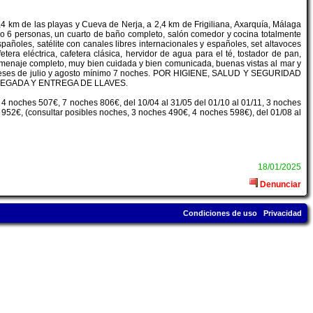
,4 km de las playas y Cueva de Nerja, a 2,4 km de Frigiliana, Axarquía, Málaga
 6 personas, un cuarto de baño completo, salón comedor y cocina totalmente
pañoles, satélite con canales libres internacionales y españoles, set altavoces
tera eléctrica, cafetera clásica, hervidor de agua para el té, tostador de pan,
es y menaje completo, muy bien cuidada y bien comunicada, buenas vistas al mar y
los meses de julio y agosto mínimo 7 noches. POR HIGIENE, SALUD Y SEGURIDAD
LEGADA Y ENTREGA DE LLAVES.
 4 noches 507€, 7 noches 806€, del 10/04 al 31/05 del 01/10 al 01/11, 3 noches
952€, (consultar posibles noches, 3 noches 490€, 4 noches 598€), del 01/08 al
18/01/2025
Denunciar
Condiciones de uso
Privacidad