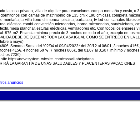
oda la casa privado, villa de alquiler para vacaciones campo montaña y costa, a 3
3 dormitorios con camas de matrimonio de 135 cm x 190 cm casa completa máximo
montaña, la villa tiene chimenea, piscina, barbacoa, tv led con canales libres es
, horno eléctrico combi convección microondas, horno microondas, sandwichera, cafe
a textil, mesa planchar, estufas eléctricas, ventiladores etc. Con todos los enser
 total: 975 m2. Estancia mínima precio de 3 noches en todo el año, excepto en 
 SALIDA DEBE DE QUEDAR TODA LA CASA IGUAL COMO SE ENTREGÓ EN LA L
tubre a mayo)
 480€, Semana Santa del *02/04 al 09/04/2023* del 20/12 al 06/01, 3 noches 415€,
3 noches 415€, 4 noches 507€, 7 noches 806€, del 01/07 al 31/07, mínimo 7 noches 
noches 723€).
ss. site https://novosystem. wixsite. com/casavillabelydana
BRIRÁ LA GARANTÍA DE UNAS SALUDABLES Y PLACENTERAS VACACIONES
tros anuncios