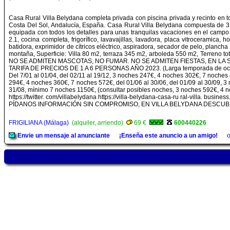
Casa Rural Villa Belydana completa privada con piscina privada y recinto en t
Costa Del Sol, Andalucía, España. Casa Rural Villa Belydana compuesta de 
equipada con todos los detalles para unas tranquilas vacaciones en el campo o 
2.1, cocina completa, frigorífico, lavavajillas, lavadora, placa vitroceramica
batidora, exprimidor de cítricos eléctrico, aspiradora, secador de pelo, planch
montaña, Superficie: Villa 80 m2, terraza 345 m2, arboleda 550 m2, Terreno
NO SE ADMITEN MASCOTAS, NO FUMAR. NO SE ADMITEN FIESTAS, EN LA
TARIFA DE PRECIOS DE 1 A 6 PERSONAS AÑO 2023. (Larga temporada de oc
Del 7/01 al 01/04, del 02/11 al 19/12, 3 noches 247€, 4 noches 302€, 7 noches
294€, 4 noches 360€, 7 noches 572€, del 01/06 al 30/06, del 01/09 al 30/09, 
31/08, mínimo 7 noches 1150€, (consultar posibles noches, 3 noches 592€, 4 
https://twitter. com/villabelydana https://villa-belydana-casa-ru ral-villa. busine
PÍDANOS INFORMACIÓN SIN COMPROMISO, EN VILLA BELYDANA DESCU
FRIGILIANA (Málaga)
(alquiler, arriendo)
69 €
600440226
Envie un mensaje al anunciante
¡Enseña este anuncio a un amigo!
o