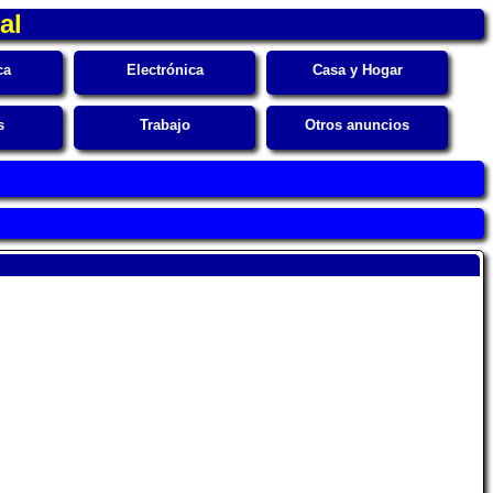
al
ca
Electrónica
Casa y Hogar
s
Trabajo
Otros anuncios