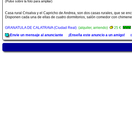
(Pulse sobre la foto para ampliar)
Casa rural Crisalva y el Capricho de Andrea, son dos casas rurales, que se en
Disponen cada una de ellas de cuatro dormitorios, salón comedor con chimenea
GRANATULA DE CALATRAVA (Ciudad Real)
(alquiler, arriendo)
25 €
Envie un mensaje al anunciante
¡Enseña este anuncio a un amigo!
o