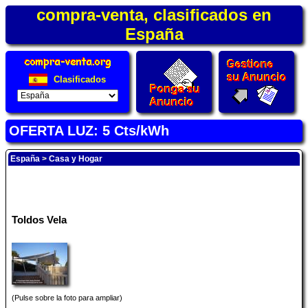
compra-venta, clasificados en
España
Clasificados
OFERTA LUZ: 5 Cts/kWh
España
>
Casa y Hogar
Toldos Vela
(Pulse sobre la foto para ampliar)