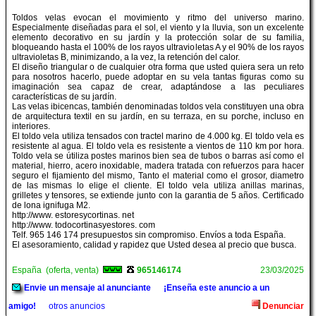
Toldos velas evocan el movimiento y ritmo del universo marino.
Especialmente diseñadas para el sol, el viento y la lluvia, son un excelente
elemento decorativo en su jardín y la protección solar de su familia,
bloqueando hasta el 100% de los rayos ultravioletas A y el 90% de los rayos
ultravioletas B, minimizando, a la vez, la retención del calor.
El diseño triangular o de cualquier otra forma que usted quiera sera un reto
para nosotros hacerlo, puede adoptar en su vela tantas figuras como su
imaginación sea capaz de crear, adaptándose a las peculiares
características de su jardín.
Las velas ibicencas, también denominadas toldos vela constituyen una obra
de arquitectura textil en su jardín, en su terraza, en su porche, incluso en
interiores.
El toldo vela utiliza tensados con tractel marino de 4.000 kg. El toldo vela es
resistente al agua. El toldo vela es resistente a vientos de 110 km por hora.
Toldo vela se útiliza postes marinos bien sea de tubos o barras así como el
material, hierro, acero inoxidable, madera tratada con refuerzos para hacer
seguro el fijamiento del mismo, Tanto el material como el grosor, diametro
de las mismas lo elige el cliente. El toldo vela utiliza anillas marinas,
grilletes y tensores, se extiende junto con la garantia de 5 años. Certificado
de lona ignifuga M2.
http://www. estoresycortinas. net
http://www. todocortinasyestores. com
Telf. 965 146 174 presupuestos sin compromiso. Envíos a toda España.
El asesoramiento, calidad y rapidez que Usted desea al precio que busca.
España (oferta, venta)
965146174
23/03/2025
Envie un mensaje al anunciante
¡Enseña este anuncio a un
amigo!
otros anuncios
Denunciar