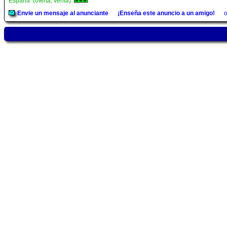
España (oferta, venta)
Envie un mensaje al anunciante
¡Enseña este anuncio a un amigo!
o