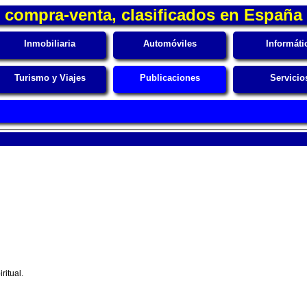
compra-venta, clasificados en España
Inmobiliaria
Automóviles
Informáti
Turismo y Viajes
Publicaciones
Servicio
ritual.